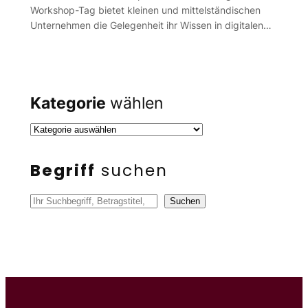
Workshop-Tag bietet kleinen und mittelständischen
Unternehmen die Gelegenheit ihr Wissen in digitalen…
Kategorie
wählen
Begriff
suchen
S
Suchen
u
c
h
e
n