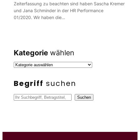
Zeiterfassung zu beachten sind haben Sascha Kremer
und Jana Schminder in der HR Performance
01/2020. Wir haben die…
Kategorie
wählen
Begriff
suchen
S
Suchen
u
c
h
e
n