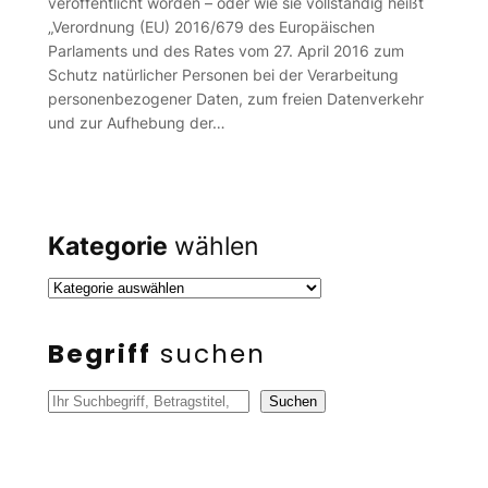
veröffentlicht worden – oder wie sie vollständig heißt
„Verordnung (EU) 2016/679 des Europäischen
Parlaments und des Rates vom 27. April 2016 zum
Schutz natürlicher Personen bei der Verarbeitung
personenbezogener Daten, zum freien Datenverkehr
und zur Aufhebung der…
Kategorie
wählen
Begriff
suchen
S
Suchen
u
c
h