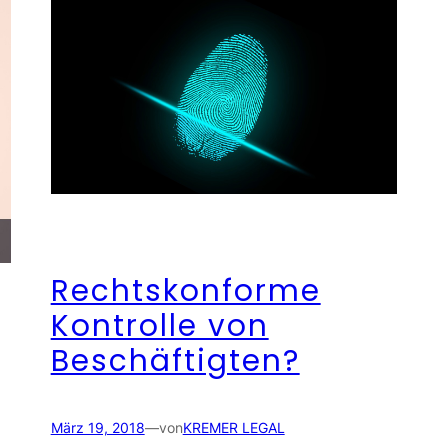
Rechtskonforme
Kontrolle von
Beschäftigten?
März 19, 2018
—
von
KREMER LEGAL