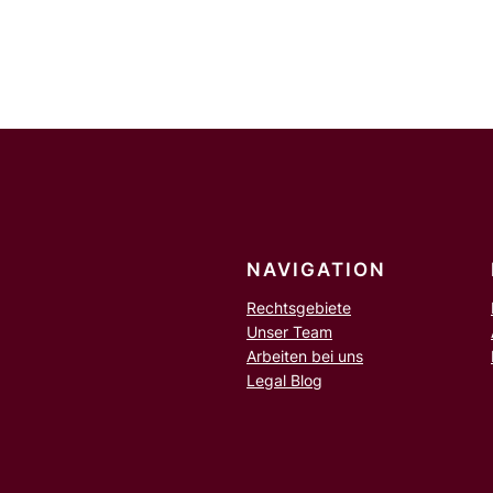
c
h
e
n
NAVIGATION
Rechtsgebiete
Unser Team
Arbeiten bei uns
Legal Blog