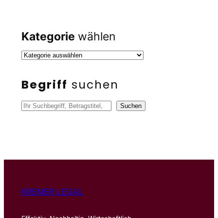
Kategorie
wählen
Begriff
suchen
S
Suchen
u
c
h
e
n
KREMER LEGAL