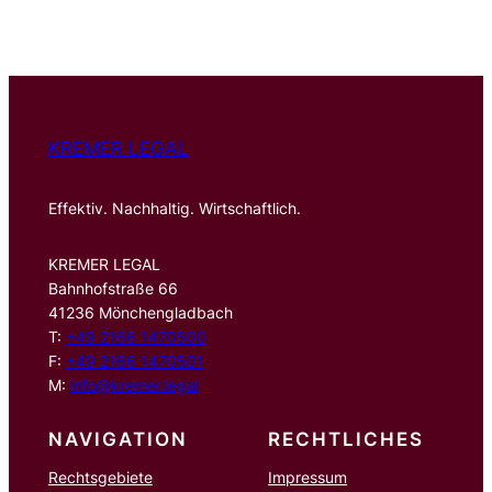
c
h
e
n
KREMER LEGAL
Effektiv. Nachhaltig. Wirtschaftlich.
KREMER LEGAL
Bahnhofstraße 66
41236 Mönchengladbach
T:
+49 2166 1470500
F:
+49 2166 1470501
M:
info@kremer.legal
NAVIGATION
RECHTLICHES
Rechtsgebiete
Impressum