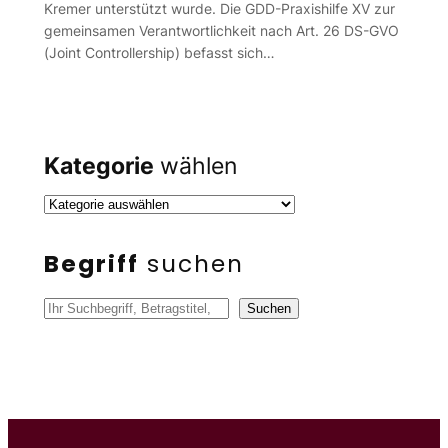
Kremer unterstützt wurde. Die GDD-Praxishilfe XV zur
gemeinsamen Verantwortlichkeit nach Art. 26 DS-GVO
(Joint Controllership) befasst sich…
Kategorie
wählen
Begriff
suchen
S
Suchen
u
c
h
e
n