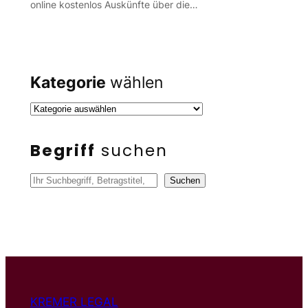
online kostenlos Auskünfte über die…
Kategorie
wählen
Begriff
suchen
S
Suchen
u
c
h
e
n
KREMER LEGAL