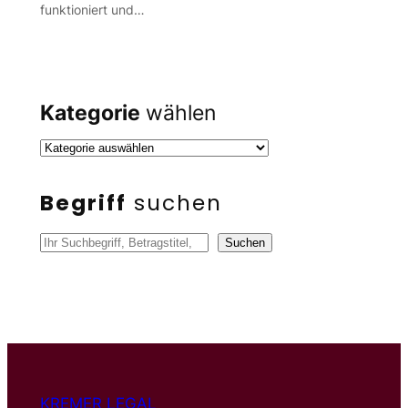
funktioniert und…
Kategorie
wählen
Begriff
suchen
S
Suchen
u
c
h
e
n
KREMER LEGAL