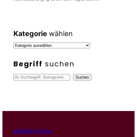
Kategorie
wählen
Begriff
suchen
S
Suchen
u
c
h
e
n
KREMER LEGAL