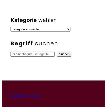
Kategorie
wählen
Begriff
suchen
S
Suchen
u
c
h
e
n
KREMER LEGAL