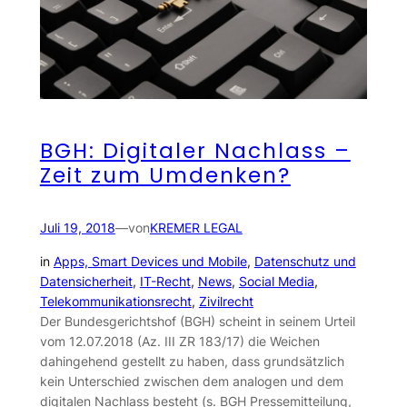
BGH: Digitaler Nachlass –
Zeit zum Umdenken?
Juli 19, 2018
—
von
KREMER LEGAL
in
Apps, Smart Devices und Mobile
, 
Datenschutz und
Datensicherheit
, 
IT-Recht
, 
News
, 
Social Media
, 
Telekommunikationsrecht
, 
Zivilrecht
Der Bundesgerichtshof (BGH) scheint in seinem Urteil
vom 12.07.2018 (Az. III ZR 183/17) die Weichen
dahingehend gestellt zu haben, dass grundsätzlich
kein Unterschied zwischen dem analogen und dem
digitalen Nachlass besteht (s. BGH Pressemitteilung,