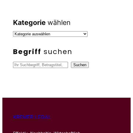
Kategorie
wählen
Begriff
suchen
S
Suchen
u
c
h
e
n
KREMER LEGAL