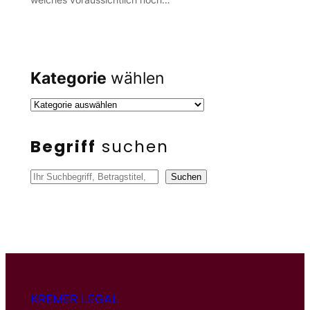
Kategorie
wählen
Begriff
suchen
S
Suchen
u
c
h
e
n
KREMER LEGAL