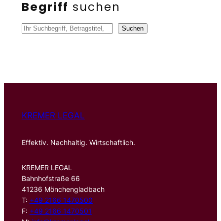
Begriff
suchen
S
Suchen
u
c
h
e
n
KREMER LEGAL
Effektiv. Nachhaltig. Wirtschaftlich.
KREMER LEGAL
Bahnhofstraße 66
41236 Mönchengladbach
T:
+49 2166 1470500
F:
+49 2166 1470501