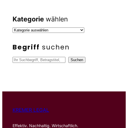
Kategorie
wählen
Begriff
suchen
S
Suchen
u
c
h
e
n
KREMER LEGAL
Effektiv. Nachhaltig. Wirtschaftlich.