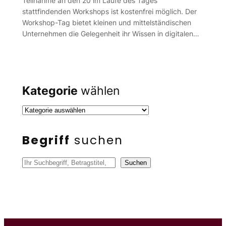
Teilnahme an den 20 im Laufe des Tages
stattfindenden Workshops ist kostenfrei möglich. Der
Workshop-Tag bietet kleinen und mittelständischen
Unternehmen die Gelegenheit ihr Wissen in digitalen…
Kategorie
wählen
Begriff
suchen
S
Suchen
u
c
h
e
n