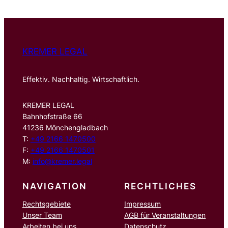
e
n
KREMER LEGAL
Effektiv. Nachhaltig. Wirtschaftlich.
KREMER LEGAL
Bahnhofstraße 66
41236 Mönchengladbach
T:
+49 2166 1470500
F:
+49 2166 1470501
M:
info@kremer.legal
NAVIGATION
RECHTLICHES
Rechtsgebiete
Impressum
Unser Team
AGB für Veranstaltungen
Arbeiten bei uns
Datenschutz