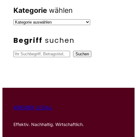
Kategorie
wählen
Begriff
suchen
S
Suchen
u
c
h
e
n
KREMER LEGAL
Effektiv. Nachhaltig. Wirtschaftlich.