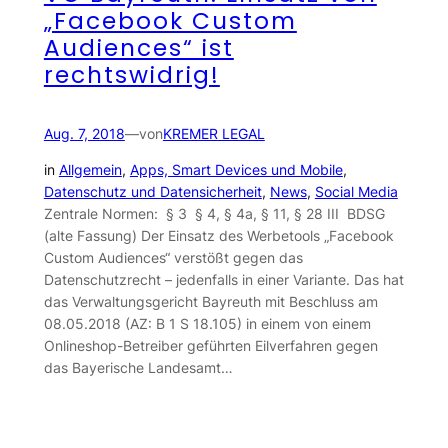
„Facebook Custom
Audiences“ ist
rechtswidrig!
Aug. 7, 2018
—
von
KREMER LEGAL
in
Allgemein
, 
Apps, Smart Devices und Mobile
, 
Datenschutz und Datensicherheit
, 
News
, 
Social Media
Zentrale Normen: § 3 § 4, § 4a, § 11, § 28 III BDSG
(alte Fassung) Der Einsatz des Werbetools „Facebook
Custom Audiences“ verstößt gegen das
Datenschutzrecht – jedenfalls in einer Variante. Das hat
das Verwaltungsgericht Bayreuth mit Beschluss am
08.05.2018 (AZ: B 1 S 18.105) in einem von einem
Onlineshop-Betreiber geführten Eilverfahren gegen
das Bayerische Landesamt…