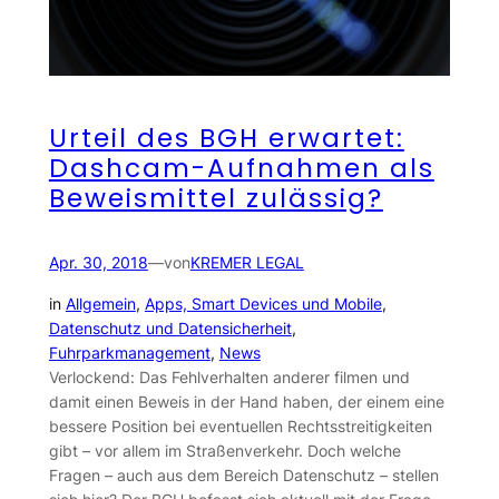
Urteil des BGH erwartet:
Dashcam-Aufnahmen als
Beweismittel zulässig?
Apr. 30, 2018
—
von
KREMER LEGAL
in
Allgemein
, 
Apps, Smart Devices und Mobile
, 
Datenschutz und Datensicherheit
, 
Fuhrparkmanagement
, 
News
Verlockend: Das Fehlverhalten anderer filmen und
damit einen Beweis in der Hand haben, der einem eine
bessere Position bei eventuellen Rechtsstreitigkeiten
gibt – vor allem im Straßenverkehr. Doch welche
Fragen – auch aus dem Bereich Datenschutz – stellen