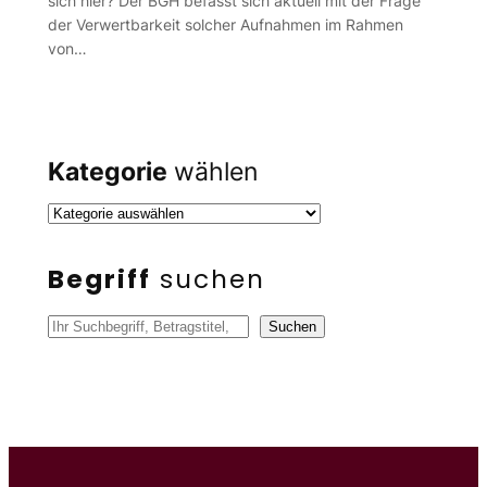
sich hier? Der BGH befasst sich aktuell mit der Frage
der Verwertbarkeit solcher Aufnahmen im Rahmen
von…
Kategorie
wählen
Begriff
suchen
S
Suchen
u
c
h
e
n