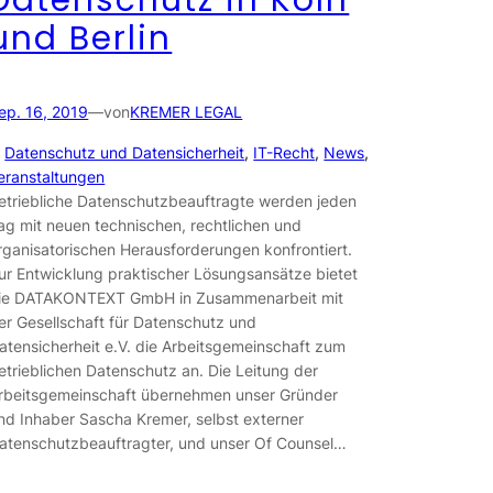
und Berlin
ep. 16, 2019
—
von
KREMER LEGAL
n
Datenschutz und Datensicherheit
, 
IT-Recht
, 
News
, 
eranstaltungen
etriebliche Datenschutzbeauftragte werden jeden
ag mit neuen technischen, rechtlichen und
rganisatorischen Herausforderungen konfrontiert.
ur Entwicklung praktischer Lösungsansätze bietet
ie DATAKONTEXT GmbH in Zusammenarbeit mit
er Gesellschaft für Datenschutz und
atensicherheit e.V. die Arbeitsgemeinschaft zum
etrieblichen Datenschutz an. Die Leitung der
rbeitsgemeinschaft übernehmen unser Gründer
nd Inhaber Sascha Kremer, selbst externer
atenschutzbeauftragter, und unser Of Counsel…