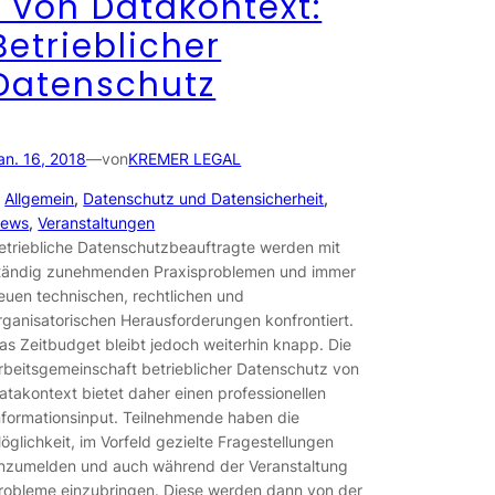
t von Datakontext:
Betrieblicher
Datenschutz
an. 16, 2018
—
von
KREMER LEGAL
n
Allgemein
, 
Datenschutz und Datensicherheit
, 
ews
, 
Veranstaltungen
etriebliche Datenschutzbeauftragte werden mit
tändig zunehmenden Praxisproblemen und immer
euen technischen, rechtlichen und
rganisatorischen Herausforderungen konfrontiert.
as Zeitbudget bleibt jedoch weiterhin knapp. Die
rbeitsgemeinschaft betrieblicher Datenschutz von
atakontext bietet daher einen professionellen
nformationsinput. Teilnehmende haben die
öglichkeit, im Vorfeld gezielte Fragestellungen
nzumelden und auch während der Veranstaltung
robleme einzubringen. Diese werden dann von der