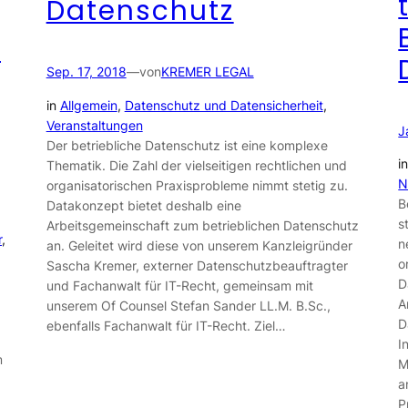
Datenschutz
f
Sep. 17, 2018
—
von
KREMER LEGAL
in
Allgemein
, 
Datenschutz und Datensicherheit
, 
Veranstaltungen
J
Der betriebliche Datenschutz ist eine komplexe
i
Thematik. Die Zahl der vielseitigen rechtlichen und
N
organisatorischen Praxisprobleme nimmt stetig zu.
B
Datakonzept bietet deshalb eine
s
Arbeitsgemeinschaft zum betrieblichen Datenschutz
r
, 
n
an. Geleitet wird diese von unserem Kanzleigründer
o
Sascha Kremer, externer Datenschutzbeauftragter
D
und Fachanwalt für IT-Recht, gemeinsam mit
A
unserem Of Counsel Stefan Sander LL.M. B.Sc.,
D
ebenfalls Fachanwalt für IT-Recht. Ziel…
I
m
M
a
P