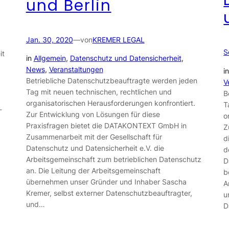
und Berlin
Jan. 30, 2020
—
von
KREMER LEGAL
S
it
in
Allgemein
, 
Datenschutz und Datensicherheit
, 
News
, 
Veranstaltungen
i
Betriebliche Datenschutzbeauftragte werden jeden
V
Tag mit neuen technischen, rechtlichen und
B
organisatorischen Herausforderungen konfrontiert.
T
-
Zur Entwicklung von Lösungen für diese
o
Praxisfragen bietet die DATAKONTEXT GmbH in
Z
Zusammenarbeit mit der Gesellschaft für
d
Datenschutz und Datensicherheit e.V. die
d
Arbeitsgemeinschaft zum betrieblichen Datenschutz
D
an. Die Leitung der Arbeitsgemeinschaft
b
übernehmen unser Gründer und Inhaber Sascha
A
Kremer, selbst externer Datenschutzbeauftragter,
u
und…
D