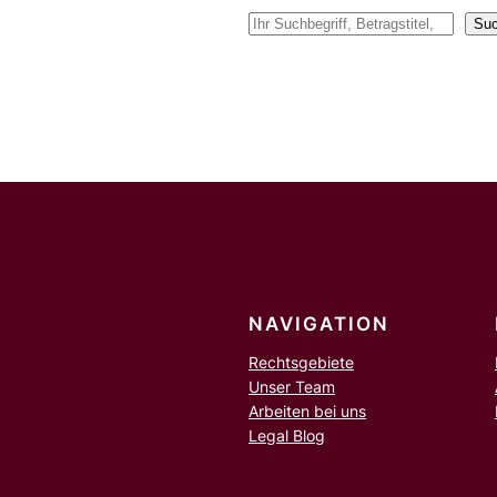
S
Su
u
c
h
e
n
NAVIGATION
Rechtsgebiete
Unser Team
Arbeiten bei uns
Legal Blog