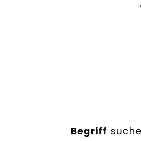
L
Begriff
such