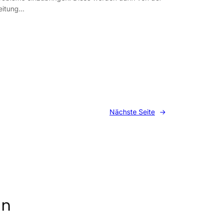
eitung…
Nächste Seite
→
en