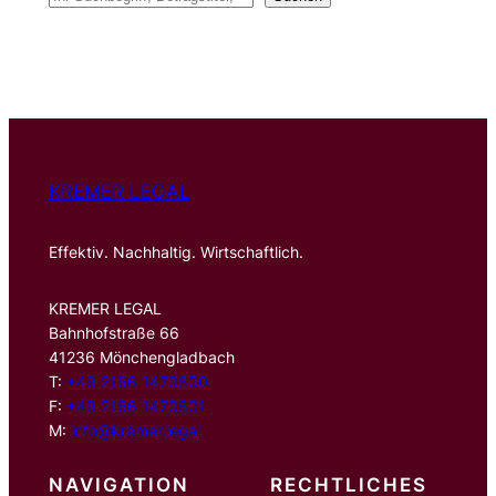
u
c
h
e
n
KREMER LEGAL
Effektiv. Nachhaltig. Wirtschaftlich.
KREMER LEGAL
Bahnhofstraße 66
41236 Mönchengladbach
T:
+49 2166 1470500
F:
+49 2166 1470501
M:
info@kremer.legal
NAVIGATION
RECHTLICHES