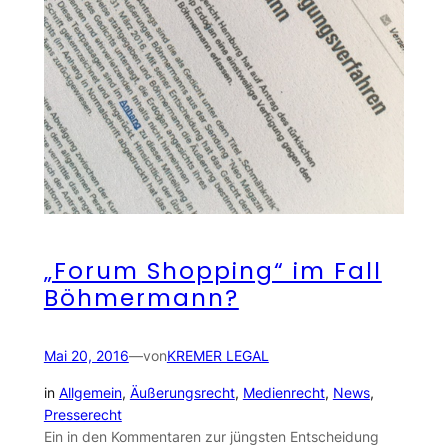
„Forum Shopping“ im Fall
Böhmermann?
Mai 20, 2016
—
von
KREMER LEGAL
in
Allgemein
, 
Äußerungsrecht
, 
Medienrecht
, 
News
, 
Presserecht
Ein in den Kommentaren zur jüngsten Entscheidung