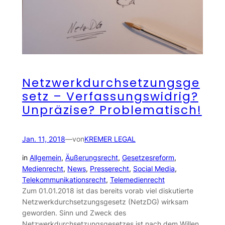
Netzwerkdurchsetzungsge
setz – Verfassungswidrig?
Unpräzise? Problematisch!
Jan. 11, 2018
—
von
KREMER LEGAL
in
Allgemein
, 
Äußerungsrecht
, 
Gesetzesreform
, 
Medienrecht
, 
News
, 
Presserecht
, 
Social Media
, 
Telekommunikationsrecht
, 
Telemedienrecht
Zum 01.01.2018 ist das bereits vorab viel diskutierte
Netzwerkdurchsetzungsgesetz (NetzDG) wirksam
geworden. Sinn und Zweck des
Netzwerkdurchsetzungsgesetzes ist nach dem Willen