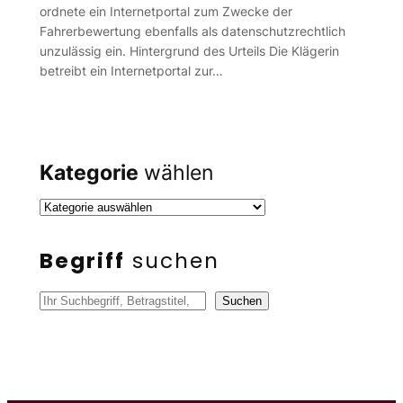
ordnete ein Internetportal zum Zwecke der
Fahrerbewertung ebenfalls als datenschutzrechtlich
unzulässig ein. Hintergrund des Urteils Die Klägerin
betreibt ein Internetportal zur…
Kategorie
wählen
Begriff
suchen
S
Suchen
u
c
h
e
n