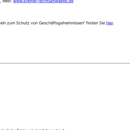
4, Web:
www.kremer-rechtsanwaelte.de
egeln zum Schutz von Geschäftsgeheimnissen“ finden Sie
hier
.