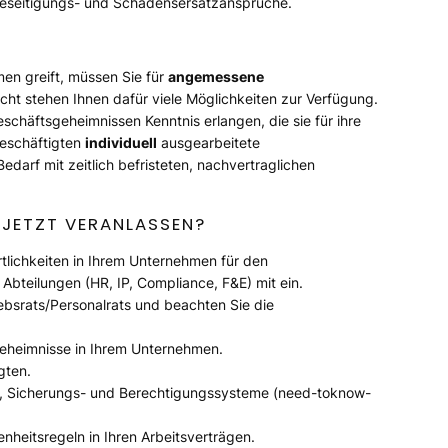
 Beseitigungs- und Schadensersatzansprüche.
n greift, müssen Sie für
angemessene
cht stehen Ihnen dafür viele Möglichkeiten zur Verfügung.
eschäftsgeheimnissen Kenntnis erlangen, die sie für ihre
Beschäftigten
individuell
ausgearbeitete
arf mit zeitlich befristeten, nachvertraglichen
 JETZT VERANLASSEN?
lichkeiten in Ihrem Unternehmen für den
 Abteilungen (HR, IP, Compliance, F&E) mit ein.
iebsrats/Personalrats und beachten Sie die
geheimnisse in Ihrem Unternehmen.
gten.
-, Sicherungs- und Berechtigungssysteme (need-toknow-
nheitsregeln in Ihren Arbeitsverträgen.