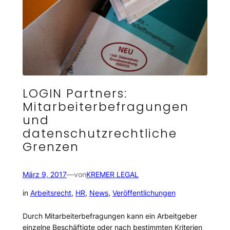
LOGIN Partners:
Mitarbeiterbefragungen
und
datenschutzrechtliche
Grenzen
März 9, 2017
—
von
KREMER LEGAL
in
Arbeitsrecht
, 
HR
, 
News
, 
Veröffentlichungen
Durch Mitarbeiterbefragungen kann ein Arbeitgeber
einzelne Beschäftigte oder nach bestimmten Kriterien