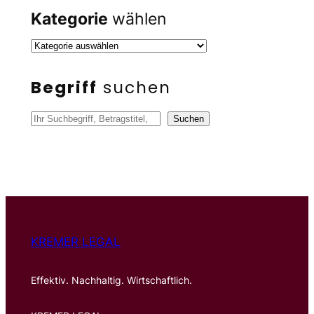
Kategorie
wählen
Begriff
suchen
S
Suchen
u
c
h
e
n
KREMER LEGAL
Effektiv. Nachhaltig. Wirtschaftlich.