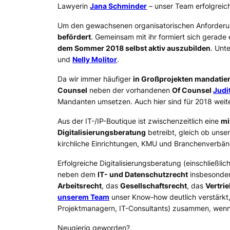
Lawyerin
Jana Schminder
– unser Team erfolgreich
Um den gewachsenen organisatorischen Anforder
befördert
. Gemeinsam mit ihr formiert sich gerade
dem Sommer 2018 selbst aktiv auszubilden
. Unt
und
Nelly Molitor
.
Da wir immer häufiger
in Großprojekten mandatier
Counsel
neben der vorhandenen
Of Counsel
Judi
Mandanten umsetzen. Auch hier sind für 2018 weite
Aus der IT-/IP-Boutique ist zwischenzeitlich eine
mi
Digitalisierungsberatung
betreibt, gleich ob unse
kirchliche Einrichtungen, KMU und Branchenverbänd
Erfolgreiche Digitalisierungsberatung (einschließlic
neben dem
IT- und Datenschutzrecht
insbesonde
Arbeitsrecht
, das
Gesellschaftsrecht
, das
Vertri
unserem Team
unser Know-how deutlich verstärkt, 
Projektmanagern, IT-Consultants) zusammen, wenn
Neugierig geworden?