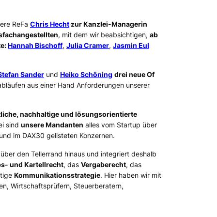
sere ReFa
Chris Hecht
zur Kanzlei-Managerin
sfachangestellten
, mit dem wir beabsichtigen,
ab
te:
Hannah Bischoff
,
Julia Cramer
,
Jasmin Eul
Stefan Sander
und
Heiko Schöning
drei neue Of
sabläufen aus einer Hand Anforderungen unserer
tliche, nachhaltige und lösungsorientierte
ei sind
unsere Mandanten
alles vom Startup über
 und im DAX30 gelisteten Konzernen.
 über den Tellerrand hinaus und integriert deshalb
- und Kartellrecht
, das
Vergaberecht
, das
htige
Kommunikationsstrategie
. Hier haben wir mit
en, Wirtschaftsprüfern, Steuerberatern,