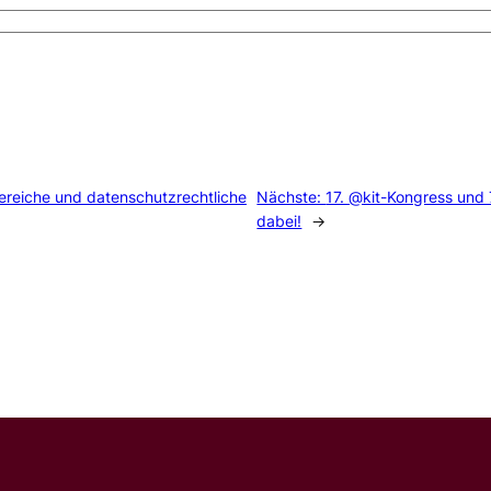
ereiche und datenschutzrechtliche
Nächste:
17. @kit-Kongress und 
dabei!
→