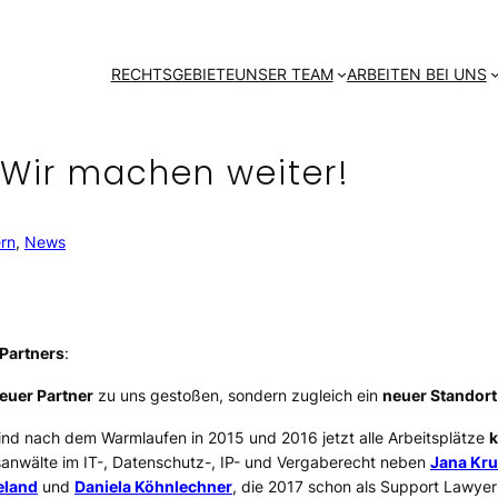
RECHTSGEBIETE
UNSER TEAM
ARBEITEN BEI UNS
 Wir machen weiter!
ern
, 
News
 Partners
:
euer Partner
zu uns gestoßen, sondern zugleich ein
neuer Standort
ind nach dem Warmlaufen in 2015 und 2016 jetzt alle Arbeitsplätze
k
anwälte im IT-, Datenschutz-, IP- und Vergaberecht neben
Jana Kr
eland
und
Daniela Köhnlechner
, die 2017 schon als Support Lawye