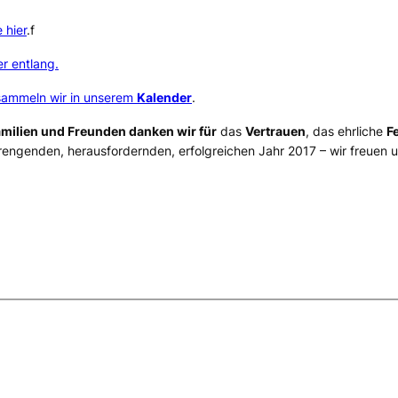
 hier
.f
er entlang.
ammeln wir in unserem
Kalender
.
amilien und Freunden
danken wir für
das
Vertrauen
, das ehrliche
F
rengenden, herausfordernden, erfolgreichen Jahr 2017 – wir freuen u