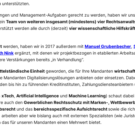
 unterstützten.
ungen und Management-Aufgaben gerecht zu werden, haben wir un
 ein
Team von weiteren insgesamt (mindestens) vier Rechtsanwalt
erstützt werden alle durch (derzeit)
vier wissenschaftliche Hilfskräf
t
werden, haben wir in 2017 außerdem mit
Manuel Grubenbecher
,
th Nink
ergänzt, mit denen wir projektbezogen in etablierten Arbeit
re Verstärkungen bereits „in Verhandlung“.
ttelständische Einheit
geworden, die für Ihre Mandanten
wirtschaf
re Mandanten Digitalisierungslösungen anbieten oder einsetzen. Dab
en bis hin zu führenden Kreditinstituten, Zahlungsdiensteanbietern
h
xTech
,
Artificial Intelligence
und
Machine Learning
) schaut dabei
re auch den
Gewerblichen Rechtsschutz mit Marken-, Wettbewerbs
ebsrecht
und das
bereichsspezifische Aufsichtsrecht
sowie die ric
arbeiten aber wie bislang auch mit externen Spezialisten (wie Jurist
 das für unseren Mandanten einen Mehrwert bietet.