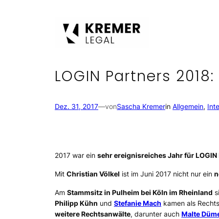
Zum
Inhalt
springen
LOGIN Partners 2018:
Dez. 31, 2017
—
von
Sascha Kremer
in
Allgemein
, 
Int
2017 war ein
sehr ereignisreiches Jahr für LOGIN
Mit
Christian Völkel
ist im Juni 2017 nicht nur ein
n
Am
Stammsitz in Pulheim bei Köln im Rheinland
s
Philipp Kühn
und
Stefanie Mach
kamen als Rechts
weitere Rechtsanwälte
, darunter auch
Malte Düm