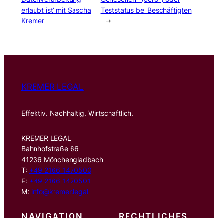
erlaubt ist‘ mit Sascha
Teststatus bei Beschäftigten
Kremer
→
KREMER LEGAL
Effektiv. Nachhaltig. Wirtschaftlich.
KREMER LEGAL
Bahnhofstraße 66
41236 Mönchengladbach
T:
+49 2166 1470500
F:
+49 2166 1470501
M:
info@kremer.legal
NAVIGATION
RECHTLICHES