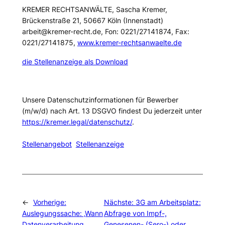
KREMER RECHTSANWÄLTE, Sascha Kremer,
Brückenstraße 21, 50667 Köln (Innenstadt)
arbeit@kremer-recht.de, Fon: 0221/27141874, Fax:
0221/27141875,
www.kremer-rechtsanwaelte.de
die Stellenanzeige als Download
Unsere Datenschutzinformationen für Bewerber
(m/w/d) nach Art. 13 DSGVO findest Du jederzeit unter
https://kremer.legal/datenschutz/
.
Stellenangebot
Stellenanzeige
←
Vorherige:
Nächste:
3G am Arbeitsplatz:
Auslegungssache: ‚Wann
Abfrage von Impf-,
Datenverarbeitung
Genesenen- (Sero-) oder