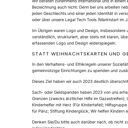
Wir beraten zunehmend international und in einem
Bezeichnung auch nicht: Denn bei uns arbeiten neb
jeden Geschlechts und einer jeden Identität in ver
oder über unsere Legal Tech Tools (Marktstart im 
Im Übrigen waren Logo und Design, insbesondere un
verständlich, strukturiert, aber stets mit klaren, 
erfassenden Logo und Design widerspiegeln.
STATT WEIHNACHTSKARTEN UND GE
In den Verhaltens- und Ethikregeln unserer Soziet
gemeinnützige Einrichtungen zu spenden und zusätz
Dieses Ziel haben wir auch 2023 deutlich überschri
Sach- oder Geldspenden haben 2023 von uns erhalte
Grenzen (zwecks ärztlicher Hilfe im Gazastreifen); 
Kinderhelfer mit Herz (Für Kindertafel); Hilfsgruppe
für Pänz; Stiftung Kinderglück; Wir helfen Kindern e.
Denken Sie/Du bitte auch darüber nach, ob nicht z