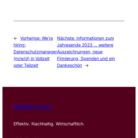
←
Vorherige:
We’re
Nächste:
Informationen zum
hiring:
Jahresende 2023 … weitere
Datenschutzmanager
Auszeichnungen, neue
(m/w/d) in Vollzeit
Firmierung, Spenden und ein
oder Teilzeit
Dankeschön
→
KREMER LEGAL
Effektiv. Nachhaltig. Wirtschaftlich.