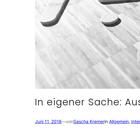
In eigener Sache: A
Juni 11, 2018
—
von
Sascha Kremer
in
Allgemein
, 
Inte