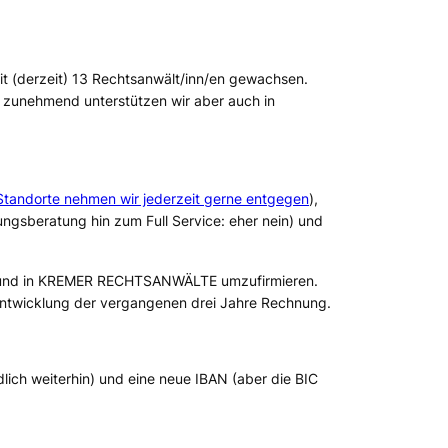
t (
derzeit
) 13 Rechtsanwält/inn/en gewachsen.
t, zunehmend unterstützen wir aber auch in
tandorte nehmen wir jederzeit gerne entgegen
),
ungsberatung hin zum Full Service: eher nein
) und
n und in KREMER RECHTSANWÄLTE umzufirmieren.
Entwicklung der vergangenen drei Jahre Rechnung.
dlich weiterhin
) und eine neue IBAN (
aber die BIC