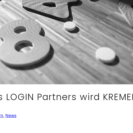
us LOGIN Partners wird KRE
rn
, 
News