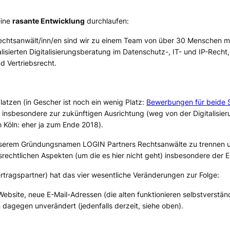
eine
rasante Entwicklung
durchlaufen:
 Rechtsanwält/inn/en sind wir zu einem Team von über 30 Menschen mi
lisierten Digitalisierungsberatung im Datenschutz-, IT- und IP-Rech
 Vertriebsrecht.
latzen (
in Gescher ist noch ein wenig Platz:
Bewerbungen für beide S
, insbesondere zur zukünftigen Ausrichtung (
weg von der Digitalisier
h Köln: eher ja zum Ende 2018
).
 unserem Gründungsnamen LOGIN Partners Rechtsanwälte zu trenne
srechtlichen Aspekten (
um die es hier nicht geht
) insbesondere der 
rtragspartner
) hat das vier wesentliche Veränderungen zur Folge:
Website, neue E-Mail-Adressen (
die alten funktionieren selbstverstän
n dagegen unverändert (
jedenfalls derzeit, siehe oben
).