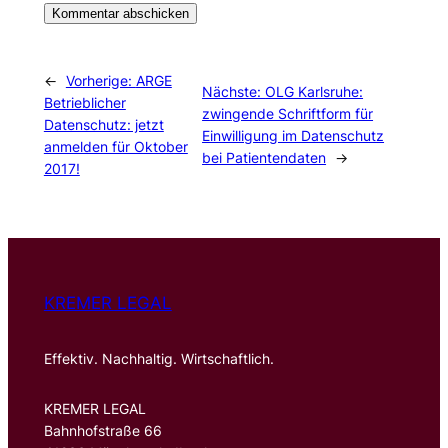
←
Vorherige:
ARGE
Nächste:
OLG Karlsruhe:
Betrieblicher
zwingende Schriftform für
Datenschutz: jetzt
Einwilligung im Datenschutz
anmelden für Oktober
bei Patientendaten
→
2017!
KREMER LEGAL
Effektiv. Nachhaltig. Wirtschaftlich.
KREMER LEGAL
Bahnhofstraße 66