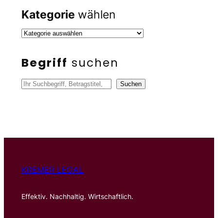
Kategorie
wählen
Begriff
suchen
S
Suchen
u
c
h
e
n
KREMER LEGAL
Effektiv. Nachhaltig. Wirtschaftlich.