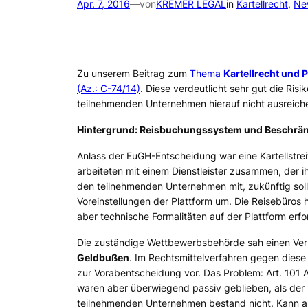
Apr. 7, 2016
—
von
KREMER LEGAL
in
Kartellrecht
, 
Ne
Zu unserem Beitrag zum
Thema
Kartellrecht und 
(Az.: C-74/14)
. Diese verdeutlicht sehr gut die Ri
teilnehmenden Unternehmen hierauf nicht ausreich
Hintergrund: Reisbuchungssystem und Beschrän
Anlass der EuGH-Entscheidung war eine Kartellstrei
arbeiteten mit einem Dienstleister zusammen, der ih
den teilnehmenden Unternehmen mit, zukünftig soll
Voreinstellungen der Plattform um. Die Reisebüros
aber technische Formalitäten auf der Plattform erf
Die zuständige Wettbewerbsbehörde sah einen Vers
Geldbußen
. Im Rechtsmittelverfahren gegen dies
zur Vorabentscheidung vor. Das Problem: Art. 101
waren aber überwiegend passiv geblieben, als der 
teilnehmenden Unternehmen bestand nicht. Kann ab