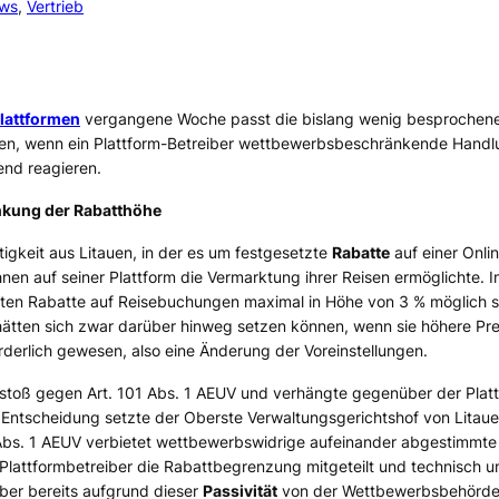
ws
, 
Vertrieb
Plattformen
vergangene Woche passt die bislang wenig besprochen
siken, wenn ein Plattform-Betreiber wettbewerbsbeschränkende Handl
end reagieren.
kung der Rabatthöhe
tigkeit aus Litauen, in der es um festgesetzte
Rabatte
auf einer Onli
nen auf seiner Plattform die Vermarktung ihrer Reisen ermöglichte. I
ten Rabatte auf Reisebuchungen maximal in Höhe von 3 % möglich se
 hätten sich zwar darüber hinweg setzen können, wenn sie höhere Pr
orderlich gewesen, also eine Änderung der Voreinstellungen.
toß gegen Art. 101 Abs. 1 AEUV und verhängte gegenüber der Platt
e Entscheidung setzte der Oberste Verwaltungsgerichtshof von Lita
 Abs. 1 AEUV verbietet wettbewerbswidrige aufeinander abgestimmte
Plattformbetreiber die Rabattbegrenzung mitgeteilt und technisch u
er bereits aufgrund dieser
Passivität
von der Wettbewerbsbehörde 