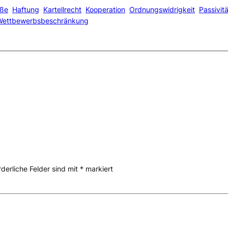
ße
Haftung
Kartellrecht
Kooperation
Ordnungswidrigkeit
Passivitä
Wettbewerbsbeschränkung
rderliche Felder sind mit
*
markiert