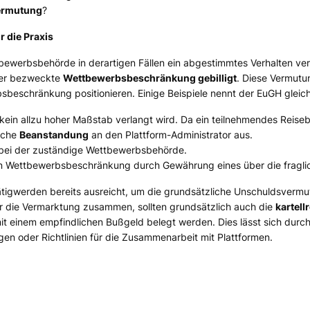
ermutung
?
r die Praxis
bewerbsbehörde in derartigen Fällen ein abgestimmtes Verhalten ve
iber bezweckte
Wettbewerbsbeschränkung gebilligt
. Diese Vermut
sbeschränkung positionieren. Einige Beispiele nennt der EuGH gleich
 kein allzu hoher Maßstab verlangt wird. Da ein teilnehmendes Reis
liche
Beanstandung
an den Plattform-Administrator aus.
bei der zuständige Wettbewerbsbehörde.
 Wettbewerbsbeschränkung durch Gewährung eines über die fragli
Tätigwerden bereits ausreicht, um die grundsätzliche Unschuldsvermu
für die Vermarktung zusammen, sollten grundsätzlich auch die
kartell
it einem empfindlichen Bußgeld belegt werden. Dies lässt sich dur
en oder Richtlinien für die Zusammenarbeit mit Plattformen.