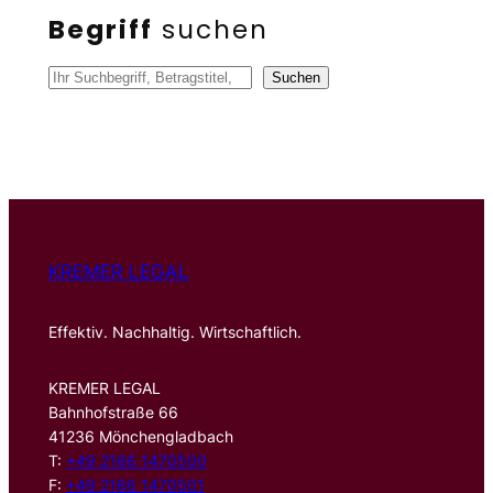
Begriff
suchen
S
Suchen
u
c
h
e
n
KREMER LEGAL
Effektiv. Nachhaltig. Wirtschaftlich.
KREMER LEGAL
Bahnhofstraße 66
41236 Mönchengladbach
T:
+49 2166 1470500
F:
+49 2166 1470501