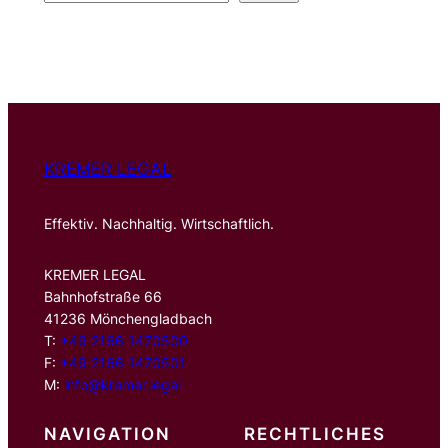
u
c
h
e
n
KREMER LEGAL
Effektiv. Nachhaltig. Wirtschaftlich.
KREMER LEGAL
Bahnhofstraße 66
41236 Mönchengladbach
T:
+49 2166 1470500
F:
+49 2166 1470501
M:
info@kremer.legal
NAVIGATION
RECHTLICHES