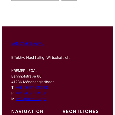
u
c
h
e
n
KREMER LEGAL
Effektiv. Nachhaltig. Wirtschaftlich.
KREMER LEGAL
Bahnhofstraße 66
41236 Mönchengladbach
T:
+49 2166 1470500
F:
+49 2166 1470501
M:
info@kremer.legal
NAVIGATION
RECHTLICHES