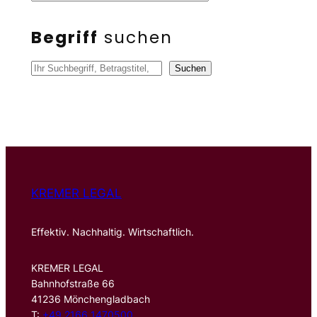
Begriff
suchen
S
Suchen
u
c
h
e
n
KREMER LEGAL
Effektiv. Nachhaltig. Wirtschaftlich.
KREMER LEGAL
Bahnhofstraße 66
41236 Mönchengladbach
T:
+49 2166 1470500