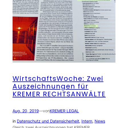
WirtschaftsWoche: Zwei
Auszeichnungen für
KREMER RECHTSANWÄLTE
Aug. 20, 2019
—
von
KREMER LEGAL
in
Datenschutz und Datensicherheit
, 
Intern
, 
News
Gleich zwei Auszeichnungen hat KREMER