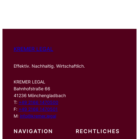
u
c
h
e
n
KREMER LEGAL
Effektiv. Nachhaltig. Wirtschaftlich.
KREMER LEGAL
Bahnhofstraße 66
41236 Mönchengladbach
T:
+49 2166 1470500
F:
+49 2166 1470501
M:
info@kremer.legal
NAVIGATION
RECHTLICHES