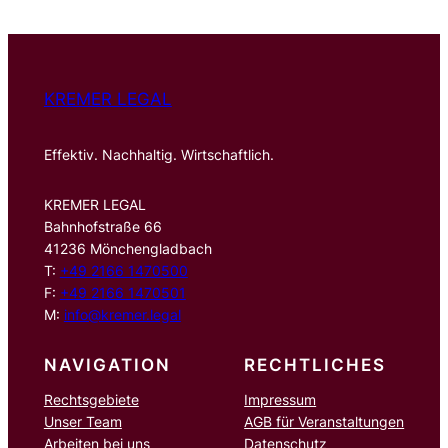
e
n
KREMER LEGAL
Effektiv. Nachhaltig. Wirtschaftlich.
KREMER LEGAL
Bahnhofstraße 66
41236 Mönchengladbach
T:
+49 2166 1470500
F:
+49 2166 1470501
M:
info@kremer.legal
NAVIGATION
RECHTLICHES
Rechtsgebiete
Impressum
Unser Team
AGB für Veranstaltungen
Arbeiten bei uns
Datenschutz