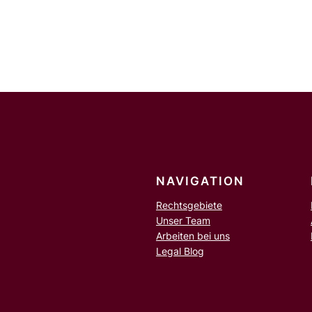
u
c
h
e
n
NAVIGATION
Rechtsgebiete
Unser Team
Arbeiten bei uns
Legal Blog