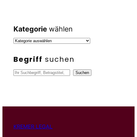
Kategorie
wählen
Begriff
suchen
S
Suchen
u
c
h
e
n
KREMER LEGAL