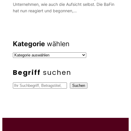
Unternehmen, wie auch die Aufsicht selbst. Die BaFin
hat nun reagiert und begonnen,…
Kategorie
wählen
Begriff
suchen
S
Suchen
u
c
h
e
n