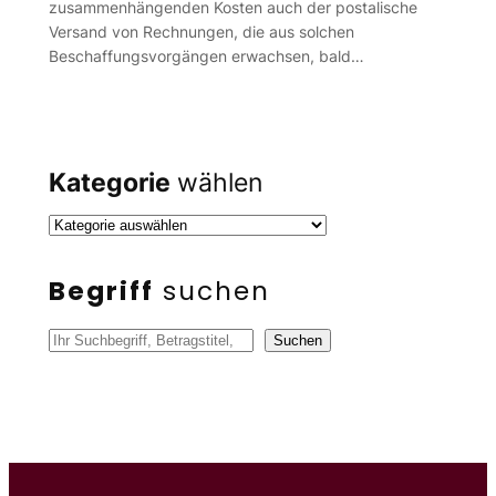
zusammenhängenden Kosten auch der postalische
Versand von Rechnungen, die aus solchen
Beschaffungsvorgängen erwachsen, bald…
Kategorie
wählen
Begriff
suchen
S
Suchen
u
c
h
e
n