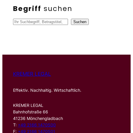
Begriff
suchen
S
Suchen
u
c
h
e
n
KREMER LEGAL
Effektiv. Nachhaltig. Wirtschaftlich.
KREMER LEGAL
Bahnhofstraße 66
41236 Mönchengladbach
T:
+49 2166 1470500
F:
+49 2166 1470501