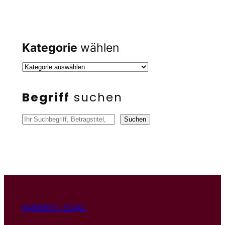
Kategorie
wählen
Begriff
suchen
S
Suchen
u
c
h
e
n
KREMER LEGAL