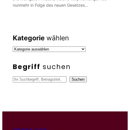
nunmehr in Folge des neuen Gesetzes…
Kategorie
wählen
Begriff
suchen
S
Suchen
u
c
h
e
n