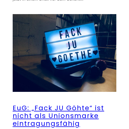
EuG: „Fack JU Göhte“ ist
nicht als Unionsmarke
eintragungsfähig