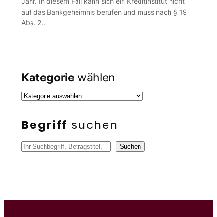
Jahr. In diesem Fall kann sich ein Kreditinstitut nicht
auf das Bankgeheimnis berufen und muss nach § 19
Abs. 2…
Kategorie
wählen
Begriff
suchen
S
Suchen
u
c
h
e
n