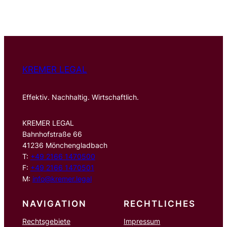
c
h
e
n
KREMER LEGAL
Effektiv. Nachhaltig. Wirtschaftlich.
KREMER LEGAL
Bahnhofstraße 66
41236 Mönchengladbach
T:
+49 2166 1470500
F:
+49 2166 1470501
M:
info@kremer.legal
NAVIGATION
RECHTLICHES
Rechtsgebiete
Impressum