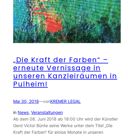
„Die Kraft der Farben“ –
erneute Vernissage in
unseren Kanzleiräumen in
Pulheim!
Mai 30, 2018
—
von
KREMER LEGAL
in
News
, 
Veranstaltungen
Ab dem 08. Juni 2018 ab 18:00 Uhr wird der Künstler
Gerd Victor Bünte seine Werke unter dem Titel „Die
Kraft der Farben“ für einige Monate in unseren